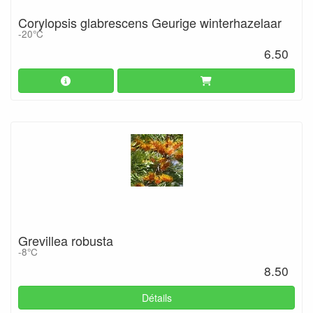
Corylopsis glabrescens Geurige winterhazelaar
-20°C
6.50
Grevillea robusta
-8°C
8.50
Détails