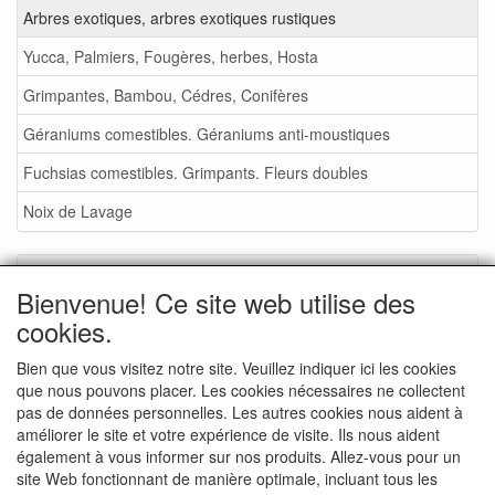
Arbres exotiques, arbres exotiques rustiques
Yucca, Palmiers, Fougères, herbes, Hosta
Grimpantes, Bambou, Cédres, Conifères
Géraniums comestibles. Géraniums anti-moustiques
Fuchsias comestibles. Grimpants. Fleurs doubles
Noix de Lavage
Service
Bienvenue! Ce site web utilise des
Foire aux plantes 2026
cookies.
Noix de Lavage
Bien que vous visitez notre site. Veuillez indiquer ici les cookies
que nous pouvons placer. Les cookies nécessaires ne collectent
Conditions de vente
pas de données personnelles. Les autres cookies nous aident à
Commande - info
améliorer le site et votre expérience de visite. Ils nous aident
également à vous informer sur nos produits. Allez-vous pour un
Contact
site Web fonctionnant de manière optimale, incluant tous les