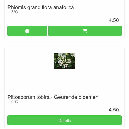
Phlomis grandiflora anatolica
-15°C
4.50
Pittosporum tobira - Geurende bloemen
-10°C
4.50
Details