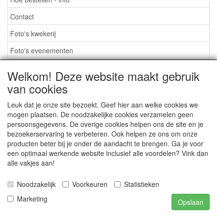
Contact
Foto's kwekerij
Foto's evenementen
Welkom! Deze website maakt gebruik
van cookies
TUINBEURZEN 2026
Leuk dat je onze site bezoekt. Geef hier aan welke cookies we
mogen plaatsen. De noodzakelijke cookies verzamelen geen
persoonsgegevens. De overige cookies helpen ons de site en je
CONTACT
bezoekerservaring te verbeteren. Ook helpen ze ons om onze
producten beter bij je onder de aandacht te brengen. Ga je voor
een optimaal werkende website inclusief alle voordelen? Vink dan
alle vakjes aan!
FOTO'S KWEKERIJ
Noodzakelijk
Voorkeuren
Statistieken
FOTO'S EVENEMENTEN
Marketing
Opslaan