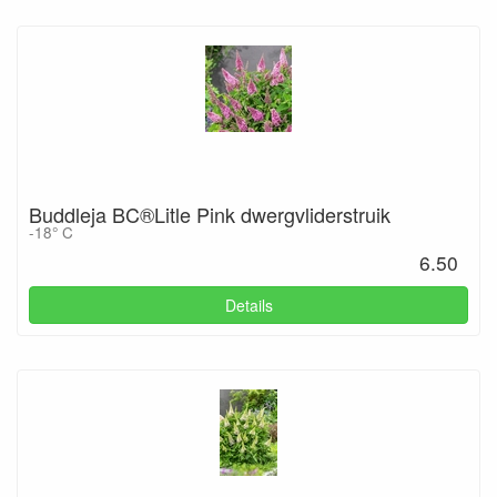
Buddleja BC®Litle Pink dwergvliderstruik
-18° C
6.50
Details