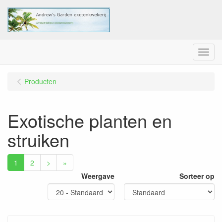
Menu
Producten
Exotische planten en
struiken
1
2
>
»
Weergave
Sorteer op