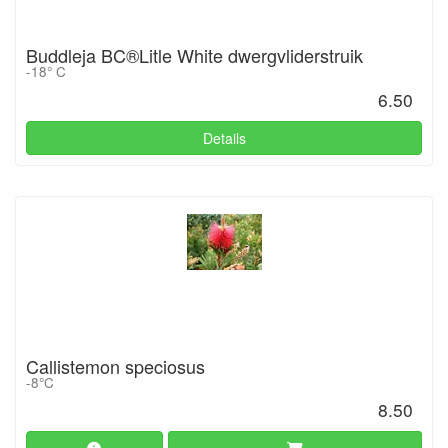
Buddleja BC®Litle White dwergvliderstruik
-18° C
6.50
Details
Callistemon speciosus
-8°C
8.50