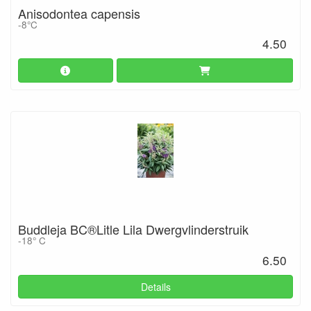
Anisodontea capensis
-8°C
4.50
Buddleja BC®Litle Lila Dwergvlinderstruik
-18° C
6.50
Details