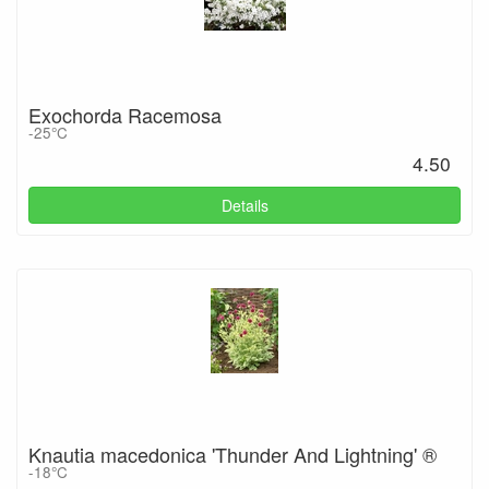
Exochorda Racemosa
-25°C
4.50
Details
Knautia macedonica 'Thunder And Lightning' ®
-18°C