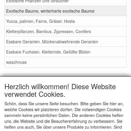
Exotische Pflanzen und Sträucher
Exotische Baume, winterharte exotische Baume
Yucca, palmen, Farne, Gräser, Hosta
Kletterpflanzen, Bambus, Zypressen, Conifers
Essbare Geranien. Mückenabwehrende Geranien
Essbare Fuchsien. Kletternde. Gefüllte Blüten
waschnuss
Service
Herzlich willkommen! Diese Website
Gartenmessen 2026
verwendet Cookies.
Waschnüsse
Schön, dass Sie unsere Seite besuchen. Bitte geben Sie hier an,
welche Cookies wir platzieren dürfen. Die notwendigen Cookies
AGB
sammeln keine persönlichen Daten. Die anderen Cookies helfen
Wie bestellen - info
uns, die Website und die Besuchererfahrung zu verbessern. Sie
helfen uns auch, Sie über unsere Produkte zu informieren. Sind
contact