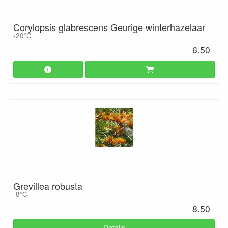
Corylopsis glabrescens Geurige winterhazelaar
-20°C
6.50
Grevillea robusta
-8°C
8.50
Details