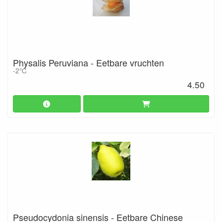
Physalis Peruviana - Eetbare vruchten
-2°C
4.50
Pseudocydonia sinensis - Eetbare Chinese