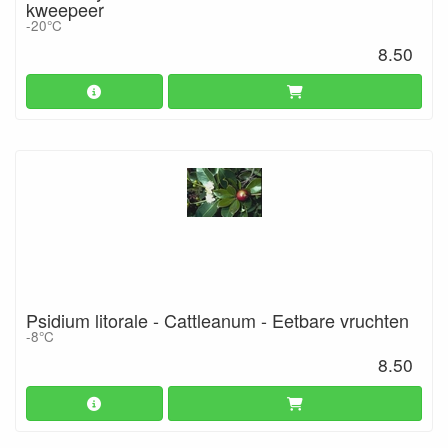
kweepeer
-20°C
8.50
Psidium litorale - Cattleanum - Eetbare vruchten
-8°C
8.50