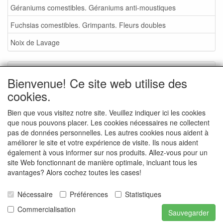
Géraniums comestibles. Géraniums anti-moustiques
Fuchsias comestibles. Grimpants. Fleurs doubles
Noix de Lavage
Service
Bienvenue! Ce site web utilise des
Foire aux plantes 2026
cookies.
Noix de Lavage
Bien que vous visitez notre site. Veuillez indiquer ici les cookies
que nous pouvons placer. Les cookies nécessaires ne collectent
Conditions de vente
pas de données personnelles. Les autres cookies nous aident à
Commande - info
améliorer le site et votre expérience de visite. Ils nous aident
également à vous informer sur nos produits. Allez-vous pour un
Contact
site Web fonctionnant de manière optimale, incluant tous les
avantages? Alors cochez toutes les cases!
Photos de la pépinière
Photos d'événements
Nécessaire
Préférences
Statistiques
Commercialisation
Sauvegarder