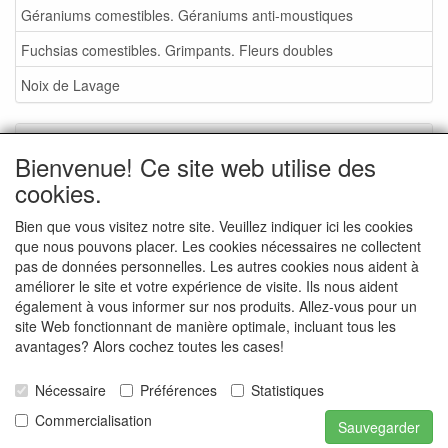
Géraniums comestibles. Géraniums anti-moustiques
Fuchsias comestibles. Grimpants. Fleurs doubles
Noix de Lavage
Service
Bienvenue! Ce site web utilise des
Foire aux plantes 2026
cookies.
Noix de Lavage
Bien que vous visitez notre site. Veuillez indiquer ici les cookies
que nous pouvons placer. Les cookies nécessaires ne collectent
Conditions de vente
pas de données personnelles. Les autres cookies nous aident à
Commande - info
améliorer le site et votre expérience de visite. Ils nous aident
également à vous informer sur nos produits. Allez-vous pour un
Contact
site Web fonctionnant de manière optimale, incluant tous les
avantages? Alors cochez toutes les cases!
Photos de la pépinière
Photos d'événements
Nécessaire
Préférences
Statistiques
Commercialisation
Sauvegarder