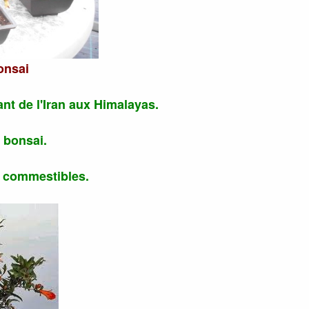
onsai
nt de l'Iran aux Himalayas.
de bonsai.
s commestibles.