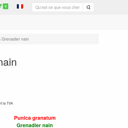
0
Rechercher
 Grenadier nain
nain
nt la TVA
Punica granatum
Grenadier nain