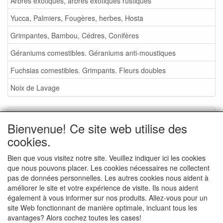
Arbres exotiques, arbres exotiques rustiques
Yucca, Palmiers, Fougères, herbes, Hosta
Grimpantes, Bambou, Cédres, Conifères
Géraniums comestibles. Géraniums anti-moustiques
Fuchsias comestibles. Grimpants. Fleurs doubles
Noix de Lavage
Service
Bienvenue! Ce site web utilise des
Foire aux plantes 2026
cookies.
Noix de Lavage
Bien que vous visitez notre site. Veuillez indiquer ici les cookies
que nous pouvons placer. Les cookies nécessaires ne collectent
Conditions de vente
pas de données personnelles. Les autres cookies nous aident à
Commande - info
améliorer le site et votre expérience de visite. Ils nous aident
également à vous informer sur nos produits. Allez-vous pour un
Contact
site Web fonctionnant de manière optimale, incluant tous les
avantages? Alors cochez toutes les cases!
Photos de la pépinière