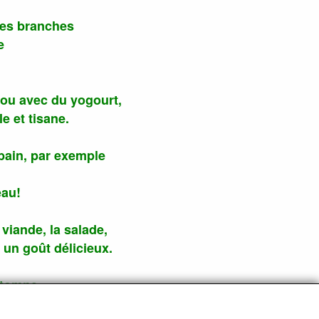
des branches
e
 ou avec du yogourt,
e et tisane.
 bain, par exemple
eau!
 viande, la salade,
a un goût délicieux.
automne,
e récolte.