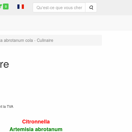
0
Rechercher
ia abrotanum cola - Culinaire
re
nt la TVA
Citronnella
Artemisia abrotanum