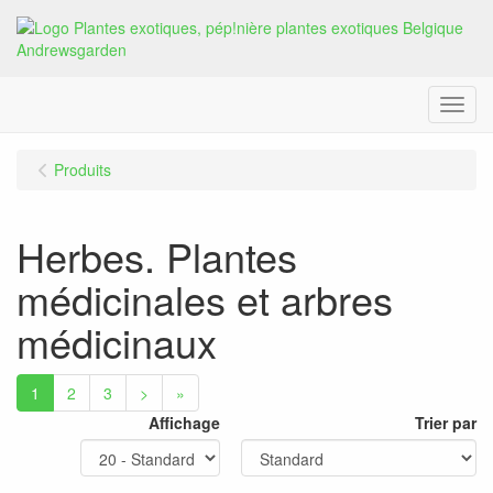
Menu
Produits
Herbes. Plantes
médicinales et arbres
médicinaux
1
2
3
>
»
Affichage
Trier par