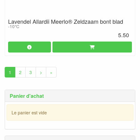
Lavendel Allardii Meerlo® Zeldzaam bont blad
-10°C
5.50
1
2
3
>
»
Panier d'achat
Le panier est vide