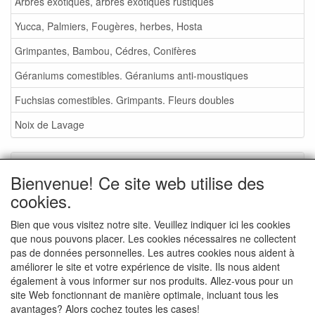
Arbres exotiques, arbres exotiques rustiques
Yucca, Palmiers, Fougères, herbes, Hosta
Grimpantes, Bambou, Cédres, Conifères
Géraniums comestibles. Géraniums anti-moustiques
Fuchsias comestibles. Grimpants. Fleurs doubles
Noix de Lavage
Service
Bienvenue! Ce site web utilise des
Foire aux plantes 2026
cookies.
Noix de Lavage
Bien que vous visitez notre site. Veuillez indiquer ici les cookies
que nous pouvons placer. Les cookies nécessaires ne collectent
Conditions de vente
pas de données personnelles. Les autres cookies nous aident à
Commande - info
améliorer le site et votre expérience de visite. Ils nous aident
également à vous informer sur nos produits. Allez-vous pour un
Contact
site Web fonctionnant de manière optimale, incluant tous les
avantages? Alors cochez toutes les cases!
Photos de la pépinière