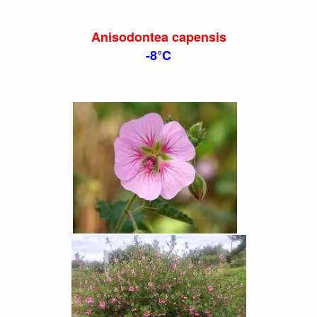
Anisodontea capensis
-8°C