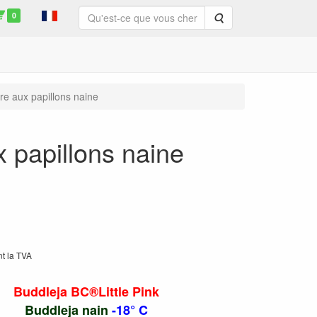
0
Rechercher
re aux papillons naine
x papillons naine
nt la TVA
Buddleja BC®Little Pink
Buddleja nain
-18° C