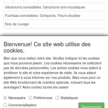
Géraniums comestibles. Géraniums anti-moustiques
Fuchsias comestibles. Grimpants. Fleurs doubles
Noix de Lavage
Service
Bienvenue! Ce site web utilise des
Foire aux plantes 2026
cookies.
Noix de Lavage
Bien que vous visitez notre site. Veuillez indiquer ici les cookies
que nous pouvons placer. Les cookies nécessaires ne collectent
Conditions de vente
pas de données personnelles. Les autres cookies nous aident à
Commande - info
améliorer le site et votre expérience de visite. Ils nous aident
également à vous informer sur nos produits. Allez-vous pour un
Contact
site Web fonctionnant de manière optimale, incluant tous les
avantages? Alors cochez toutes les cases!
Photos de la pépinière
Photos d'événements
Nécessaire
Préférences
Statistiques
Commercialisation
Sauvegarder