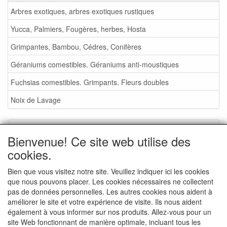
Arbres exotiques, arbres exotiques rustiques
Yucca, Palmiers, Fougères, herbes, Hosta
Grimpantes, Bambou, Cédres, Conifères
Géraniums comestibles. Géraniums anti-moustiques
Fuchsias comestibles. Grimpants. Fleurs doubles
Noix de Lavage
Service
Bienvenue! Ce site web utilise des
Foire aux plantes 2026
cookies.
Noix de Lavage
Bien que vous visitez notre site. Veuillez indiquer ici les cookies
que nous pouvons placer. Les cookies nécessaires ne collectent
Conditions de vente
pas de données personnelles. Les autres cookies nous aident à
Commande - info
améliorer le site et votre expérience de visite. Ils nous aident
également à vous informer sur nos produits. Allez-vous pour un
Contact
site Web fonctionnant de manière optimale, incluant tous les