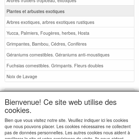
Arbres fruitiers tropiceau, exotiques
Plantes et arbustes exotiques
Arbres exotiques, arbres exotiques rustiques
Yucca, Palmiers, Fougères, herbes, Hosta
Grimpantes, Bambou, Cédres, Conifères
Géraniums comestibles. Géraniums anti-moustiques
Fuchsias comestibles. Grimpants. Fleurs doubles
Noix de Lavage
Service
Bienvenue! Ce site web utilise des
Foire aux plantes 2026
cookies.
Noix de Lavage
Bien que vous visitez notre site. Veuillez indiquer ici les cookies
que nous pouvons placer. Les cookies nécessaires ne collectent
Conditions de vente
pas de données personnelles. Les autres cookies nous aident à
Commande - info
améliorer le site et votre expérience de visite. Ils nous aident