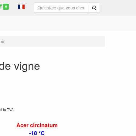
0
Rechercher
gne
 de vigne
nt la TVA
Acer circinatum
-18 °C