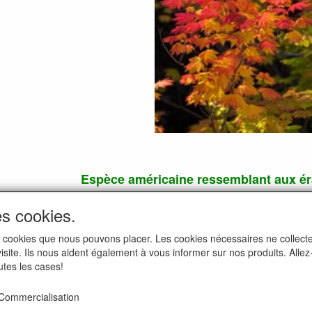
Espèce américaine ressemblant aux ér
Excellent pour la culture en b
es cookies.
Les feuilles prennent une couleur rose-
i les cookies que nous pouvons placer. Les cookies nécessaires ne colle
 visite. Ils nous aident également à vous informer sur nos produits. All
utes les cases!
arbres fruitiers exotiques, plantes d' orange
Commercialisation