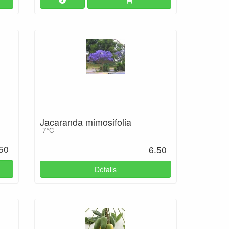
Jacaranda mimosifolia
-7°C
50
6.50
Détails