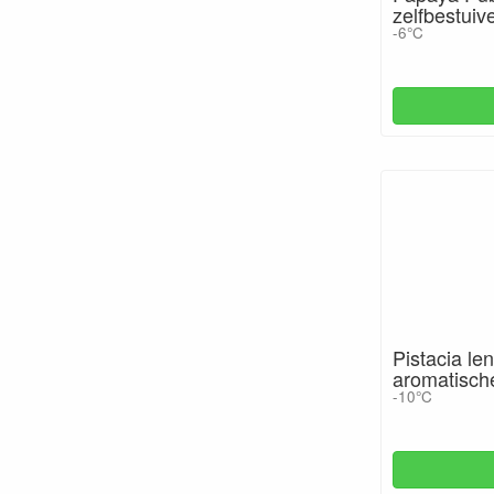
zelfbestui
-6°C
Pistacia len
aromatische
-10°C