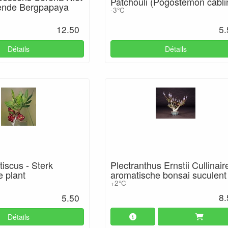
Patchouli (Pogostemon cabli
vende Bergpapaya
-3°C
12.50
5.
Détails
Détails
Plectranthus Ernstii Cullinair
tiscus - Sterk
aromatische bonsai suculent
 plant
+2°C
8.
5.50
Détails