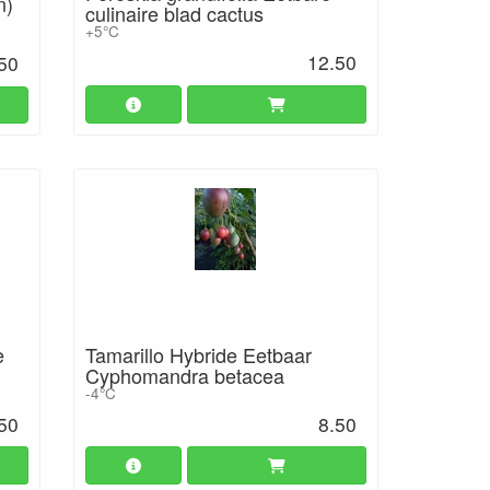
n)
culinaire blad cactus
+5°C
12.50
50
e
Tamarillo Hybride Eetbaar
Cyphomandra betacea
-4°C
50
8.50