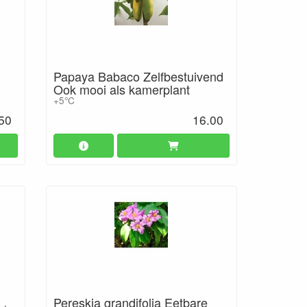
Papaya Babaco Zelfbestuivend
Ook mooi als kamerplant
+5°C
50
16.00
Pereskia grandifolia Eetbare