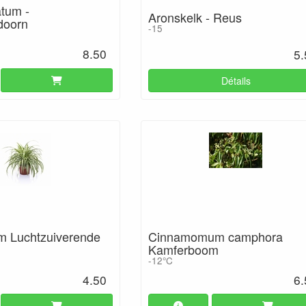
atum -
Aronskelk - Reus
doorn
-15
8.50
5.
Détails
m Luchtzuiverende
Cinnamomum camphora
Kamferboom
-12°C
4.50
6.