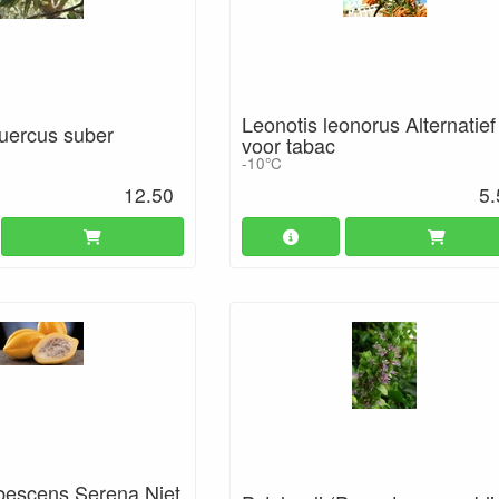
Leonotis leonorus Alternatief
Quercus suber
voor tabac
-10°C
12.50
5.
escens Serena Niet