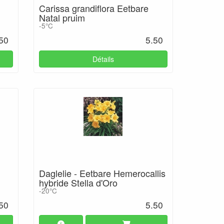
Carissa grandiflora Eetbare
Natal pruim
-5°C
50
5.50
Détails
Daglelie - Eetbare Hemerocallis
hybride Stella d'Oro
-20°C
50
5.50