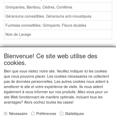
Grimpantes, Bambou, Cédres, Conifères
Géraniums comestibles. Géraniums anti-moustiques
Fuchsias comestibles. Grimpants. Fleurs doubles
Noix de Lavage
Service
Bienvenue! Ce site web utilise des
Foire aux plantes 2026
cookies.
Noix de Lavage
Bien que vous visitez notre site. Veuillez indiquer ici les cookies
que nous pouvons placer. Les cookies nécessaires ne collectent
Conditions de vente
pas de données personnelles. Les autres cookies nous aident à
Commande - info
améliorer le site et votre expérience de visite. Ils nous aident
également à vous informer sur nos produits. Allez-vous pour un
Contact
site Web fonctionnant de manière optimale, incluant tous les
avantages? Alors cochez toutes les cases!
Photos de la pépinière
Photos d'événements
Nécessaire
Préférences
Statistiques