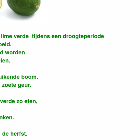
a lime verde tijdens een droogteperiode
oeid.
id worden
ien.
 ruikende boom.
 zoete geur.
 verde zo eten,
nken.
 de herfst.