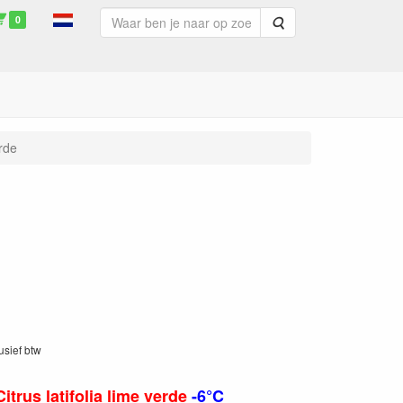
0
Zoeken
erde
lusief btw
Citrus latifolia lime verde
-6°C