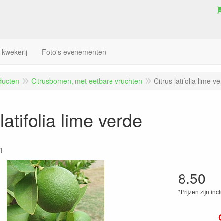
 kwekerij
Foto's evenementen
ducten
Citrusbomen, met eetbare vruchten
Citrus latifolia lime v
latifolia lime verde
n
8.50
*Prijzen zijn inc