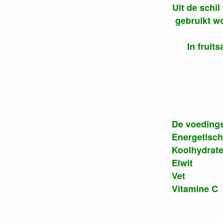
Uit de schil
gebruikt w
In fruit
De voedings
Energetisch
Koolhydra
Eiwit 
Vet 0
Vitamine