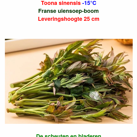
Toona sinensis
-15°C
Franse uiensoep-boom
Leveringshoogte 25 cm
De scheuten en bladeren