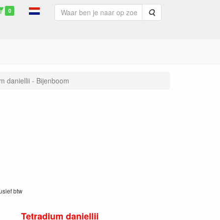
0
Zoeken
m daniellii - Bijenboom
lusief btw
Tetradium daniellii