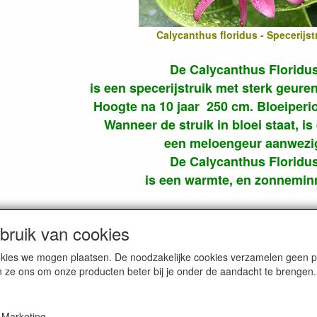
Calycanthus floridus - Specerijst
De Calycanthus Floridu
is een specerijstruik met sterk geu
Hoogte na 10 jaar 250 cm. Bloeiperiod
Wanneer de struik in bloei staat, is
een meloengeur aanwezi
De Calycanthus Floridu
is een warmte, en zonnemin
exoten planten kwekerij Andrewsga
ruik van cookies
cookies we mogen plaatsen. De noodzakelijke cookies verzamelen geen
n ze ons om onze producten beter bij je onder de aandacht te brengen.
FOTO'S
FOTO'S
KWEKERIJ
EVENEMENTEN
Marketing