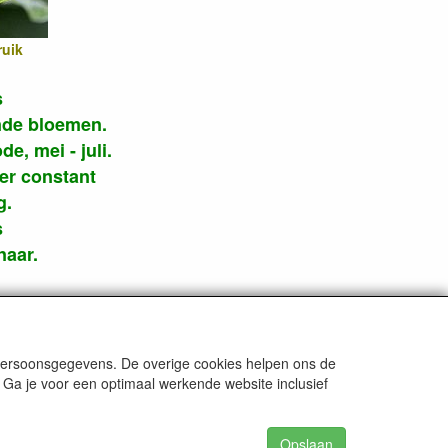
ruik
s
rende bloemen.
e, mei - juli.
 er constant
g.
s
naar.
rden
 persoonsgegevens. De overige cookies helpen ons de
 Ga je voor een optimaal werkende website inclusief
Opslaan