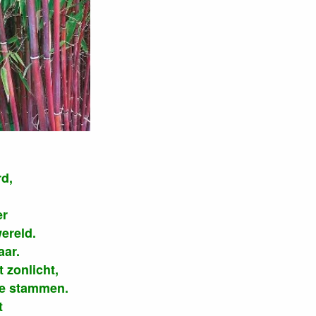
d,
er
ereld.
aar.
 zonlicht,
de stammen.
t