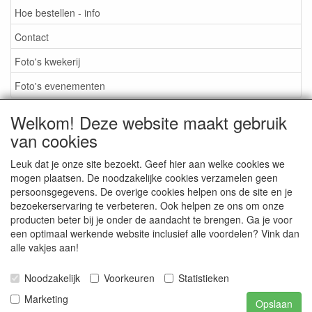
Hoe bestellen - info
Contact
Foto's kwekerij
Foto's evenementen
Welkom! Deze website maakt gebruik
van cookies
TUINBEURZEN 2026
Leuk dat je onze site bezoekt. Geef hier aan welke cookies we
mogen plaatsen. De noodzakelijke cookies verzamelen geen
persoonsgegevens. De overige cookies helpen ons de site en je
CONTACT
bezoekerservaring te verbeteren. Ook helpen ze ons om onze
producten beter bij je onder de aandacht te brengen. Ga je voor
een optimaal werkende website inclusief alle voordelen? Vink dan
alle vakjes aan!
FOTO'S KWEKERIJ
Noodzakelijk
Voorkeuren
Statistieken
Marketing
FOTO'S EVENEMENTEN
Opslaan