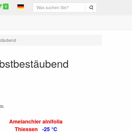
0
Suche
estäubend
elbstbestäubend
St.
Amelanchier alnifolia
Thiessen
-25 °C