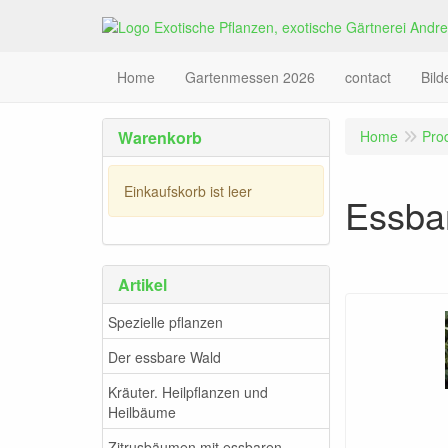
Home
Gartenmessen 2026
contact
Bil
Warenkorb
Home
Pro
Einkaufskorb ist leer
Essbar
Artikel
Spezielle pflanzen
Der essbare Wald
Kräuter. Heilpflanzen und
Heilbäume
Zitrusbäumen mit essbaren