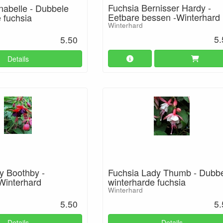
Fuchsia Bernisser Hardy -
nabelle - Dubbele
Eetbare bessen -Winterhard
 fuchsia
Winterhard
5.
5.50
Details
y Boothby -
Fuchsia Lady Thumb - Dubb
 Winterhard
winterharde fuchsia
Winterhard
5.50
5.
Details
Details