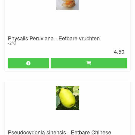
Physalis Peruviana - Eetbare vruchten
-2°C
4.50
Pseudocydonia sinensis - Eetbare Chinese