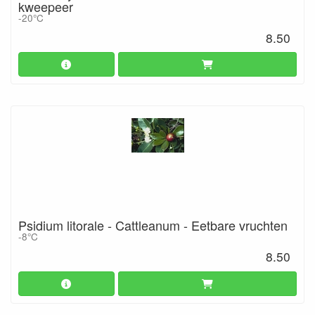
kweepeer
-20°C
8.50
Psidium litorale - Cattleanum - Eetbare vruchten
-8°C
8.50