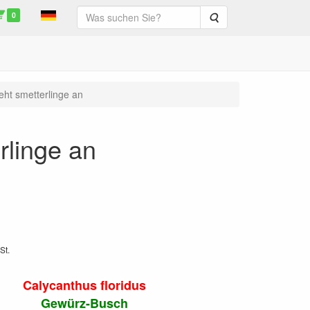
0
Suche
ieht smetterlinge an
rlinge an
St.
Calycanthus floridus
Gewürz-Busch