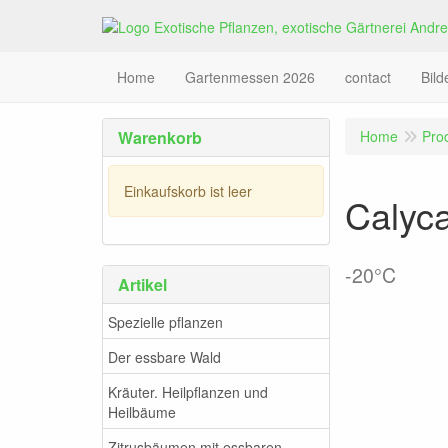
Home
Gartenmessen 2026
contact
Bil
Warenkorb
Home
Pro
Einkaufskorb ist leer
Calyca
-20°C
Artikel
Spezielle pflanzen
Der essbare Wald
Kräuter. Heilpflanzen und
Heilbäume
Zitrusbäumen mit essbaren