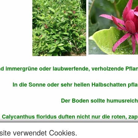
nd immergrüne oder laubwerfende, verholzende Pfla
In die Sonne oder sehr hellen Halbschatten pfla
Der Boden sollte humusreich
Calycanthus floridus duften nicht nur die roten, zap
enblättern, die zumeist im Mai und Juni erscheinen. 
site verwendet Cookies.
cke riechen intensiv nach Gewürznelken, wenn man si