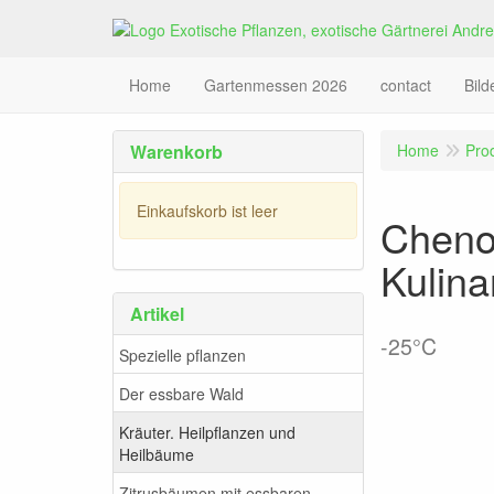
Home
Gartenmessen 2026
contact
Bil
Warenkorb
Home
Pro
Einkaufskorb ist leer
Cheno
Kulina
Artikel
-25°C
Spezielle pflanzen
Der essbare Wald
Kräuter. Heilpflanzen und
Heilbäume
Zitrusbäumen mit essbaren