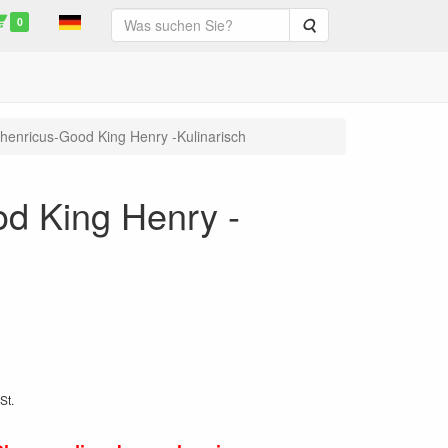
0
Suche
enricus-Good King Henry -Kulinarisch
d King Henry -
St.