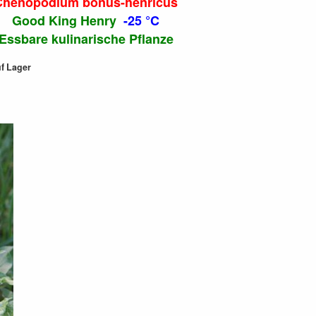
Chenopodium bonus-henricus
Good King Henry
-25 °C
Essbare kulinarische Pflanze
uf Lager