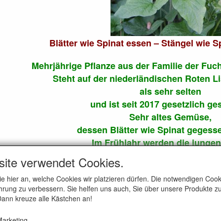
Blätter wie Spinat essen – Stängel wie S
Mehrjährige Pflanze aus der Familie der F
Steht auf der niederländischen Roten Li
als sehr selten
und ist seit 2017 gesetzlich ge
Sehr altes Gemüse,
dessen Blätter wie Spinat gegess
Im Frühjahr werden die jungen
gebleicht und wie Spargel zube
site verwendet Cookies.
ie hier an, welche Cookies wir platzieren dürfen. Die notwendigen Co
rung zu verbessern. Sie helfen uns auch, Sie über unsere Produkte zu
 Dann kreuze alle Kästchen an!
arketing