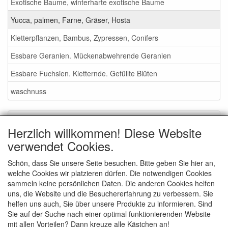
Exotische Baume, winterharte exotische Baume
Yucca, palmen, Farne, Gräser, Hosta
Kletterpflanzen, Bambus, Zypressen, Conifers
Essbare Geranien. Mückenabwehrende Geranien
Essbare Fuchsien. Kletternde. Gefüllte Blüten
waschnuss
Service
Herzlich willkommen! Diese Website
Gartenmessen 2026
verwendet Cookies.
Waschnüsse
Schön, dass Sie unsere Seite besuchen. Bitte geben Sie hier an,
welche Cookies wir platzieren dürfen. Die notwendigen Cookies
AGB
sammeln keine persönlichen Daten. Die anderen Cookies helfen
Wie bestellen - info
uns, die Website und die Besuchererfahrung zu verbessern. Sie
helfen uns auch, Sie über unsere Produkte zu informieren. Sind
contact
Sie auf der Suche nach einer optimal funktionierenden Website
mit allen Vorteilen? Dann kreuze alle Kästchen an!