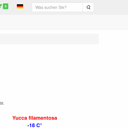
0
Suche
St.
Yucca filamentosa
-18 C°