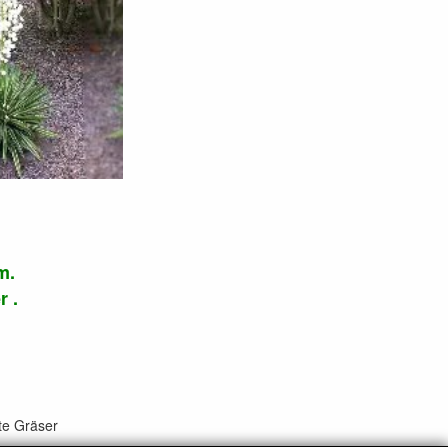
m.
r .
te Gräser