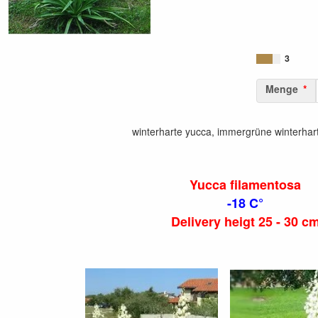
3
Menge
winterharte yucca, immergrüne winterhar
Yucca filamentosa
-18 C°
Delivery heigt 25 - 30 c