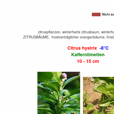
Nicht a
zitruspflanzen, winterharte zitrusbaum, winterha
ZITRUSBÄUME, frostverträglicher orangenbäume, frostb
Citrus hystrix
-8°C
Kaffernlimetten
10 - 15 cm