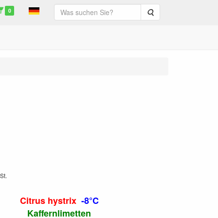
0
Suche
St.
Citrus hystrix
-8°C
Kaffernlimetten