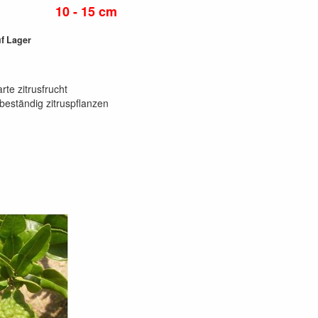
10 - 15 cm
uf Lager
rte zitrusfrucht
eständig zitruspflanzen