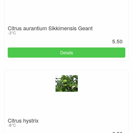
Citrus aurantium Sikkimensis Geant
-3°C
5.50
Details
Citrus hystrix
-8°C