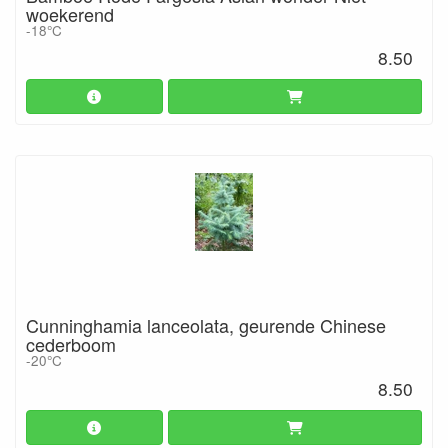
woekerend
-18°C
8.50
Cunninghamia lanceolata, geurende Chinese
cederboom
-20°C
8.50