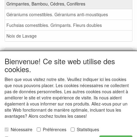
Grimpantes, Bambou, Cédres, Conifères
Géraniums comestibles. Géraniums anti-moustiques
Fuchsias comestibles. Grimpants. Fleurs doubles
Noix de Lavage
Service
Bienvenue! Ce site web utilise des
Foire aux plantes 2026
cookies.
Noix de Lavage
Bien que vous visitez notre site. Veuillez indiquer ici les cookies
que nous pouvons placer. Les cookies nécessaires ne collectent
Conditions de vente
pas de données personnelles. Les autres cookies nous aident à
Commande - info
améliorer le site et votre expérience de visite. Ils nous aident
également à vous informer sur nos produits. Allez-vous pour un
Contact
site Web fonctionnant de manière optimale, incluant tous les
avantages? Alors cochez toutes les cases!
Photos de la pépinière
Photos d'événements
Nécessaire
Préférences
Statistiques