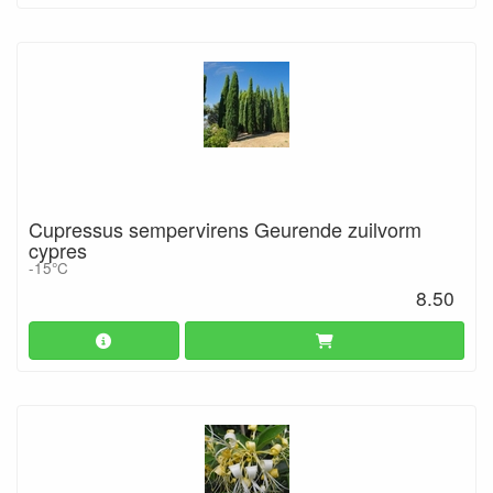
Cupressus sempervirens Geurende zuilvorm
cypres
-15°C
8.50