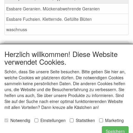
Essbare Geranien. Mückenabwehrende Geranien
Essbare Fuchsien. Kletternde. Gefüllte Blüten
waschnuss
Service
Herzlich willkommen! Diese Website
Gartenmessen 2026
verwendet Cookies.
Waschnüsse
Schön, dass Sie unsere Seite besuchen. Bitte geben Sie hier an,
welche Cookies wir platzieren dürfen. Die notwendigen Cookies
AGB
sammeln keine persönlichen Daten. Die anderen Cookies helfen
Wie bestellen - info
uns, die Website und die Besuchererfahrung zu verbessern. Sie
helfen uns auch, Sie über unsere Produkte zu informieren. Sind
contact
Sie auf der Suche nach einer optimal funktionierenden Website
mit allen Vorteilen? Dann kreuze alle Kästchen an!
Bilder von der Baumschule
Bilder von Veranstaltungen
Notwendig
Einstellungen
Statistiken
Marketing
Speichern