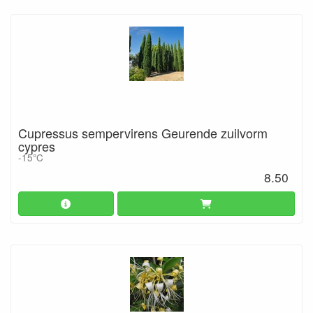
Cupressus sempervirens Geurende zuilvorm
cypres
-15°C
8.50