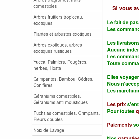
comestibles
Si vous a
Arbres fruitiers tropiceau,
Le fait de pa
exotiques
Les commande
Plantes et arbustes exotiques
Les livraison
Arbres exotiques, arbres
Aucune indem
exotiques rustiques
Les commande
Yucca, Palmiers, Fougères,
Toute command
herbes, Hosta
Elles voyagen
Grimpantes, Bambou, Cédres,
Nous n'accept
Conifères
Les marchandi
Géraniums comestibles.
Géraniums anti-moustiques
Les prix
s'en
Pour toutes
q
Fuchsias comestibles. Grimpants.
Fleurs doubles
Paiements
son
Noix de Lavage
Nos
garantie