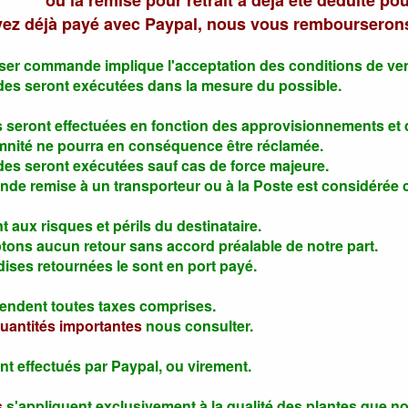
où la remise pour retrait a déjà été déduite po
vez déjà payé avec Paypal, nous vous rembourserons
sser commande implique l'acceptation des conditions de ven
s seront exécutées dans la mesure du possible.
s seront effectuées en fonction des approvisionnements et d
nité ne pourra en conséquence être réclamée.
s seront exécutées sauf cas de force majeure.
e remise à un transporteur ou à la Poste est considérée c
t aux risques et périls du destinataire.
ons aucun retour sans accord préalable de notre part.
ses retournées le sont en port payé.
tendent toutes taxes comprises.
uantités importantes
nous consulter.
t effectués par Paypal, ou virement.
s
s'appliquent exclusivement à la qualité des plantes que 