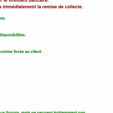
ur le virement bancaire.
 immédiatement la remise de collecte.
te.
isponibilités.
omme livrée au client.
nous livrons, mais ne peuvent évidemment pas