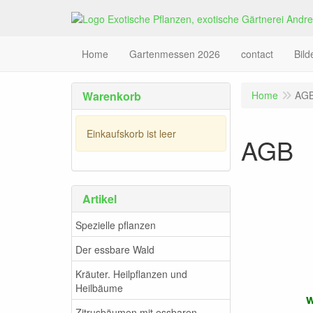
Home
Gartenmessen 2026
contact
Bil
Warenkorb
Home
AG
Einkaufskorb ist leer
AGB
Artikel
Spezielle pflanzen
Der essbare Wald
Kräuter. Heilpflanzen und
Heilbäume
w
Zitrusbäumen mit essbaren