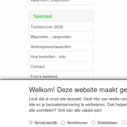
Speciaal
Tuinbeurzen 2026
Wasnoten - zeepnoten
Verkoopsvoorwaarden
Hoe bestellen - info
Contact
Foto's kwekerij
Foto's evenementen
Welkom! Deze website maakt geb
Leuk dat je onze site bezoekt. Geef hier aan welke 
site en je bezoekerservaring te verbeteren. Ook helpe
alle voordelen? Vink dan alle vakjes aan!
TUINBEURZEN
CONTACT
2026
Noodzakelijk
Voorkeuren
Statistieken