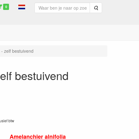
0
Zoeken
 - zelf bestuivend
zelf bestuivend
lusief btw
Amelanchier alnifolia