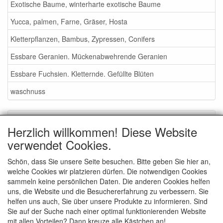
Exotische Baume, winterharte exotische Baume
Yucca, palmen, Farne, Gräser, Hosta
Kletterpflanzen, Bambus, Zypressen, Conifers
Essbare Geranien. Mückenabwehrende Geranien
Essbare Fuchsien. Kletternde. Gefüllte Blüten
waschnuss
Service
Herzlich willkommen! Diese Website
Gartenmessen 2026
verwendet Cookies.
Waschnüsse
Schön, dass Sie unsere Seite besuchen. Bitte geben Sie hier an,
welche Cookies wir platzieren dürfen. Die notwendigen Cookies
AGB
sammeln keine persönlichen Daten. Die anderen Cookies helfen
Wie bestellen - info
uns, die Website und die Besuchererfahrung zu verbessern. Sie
helfen uns auch, Sie über unsere Produkte zu informieren. Sind
contact
Sie auf der Suche nach einer optimal funktionierenden Website
mit allen Vorteilen? Dann kreuze alle Kästchen an!